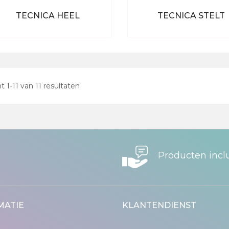
TECNICA HEEL
TECNICA STELT
Bekijk alle producten
Bekijk alle produc
nt
1
-
11
van
11
resultaten
Producten incl
MATIE
KLANTENDIENST