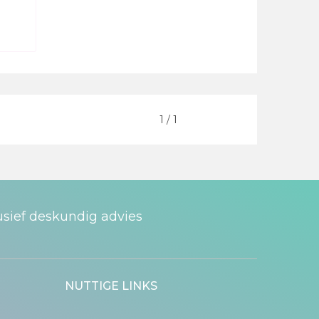
ten
Vorige
1
/
1
Volgende
usief deskundig advies
NUTTIGE LINKS