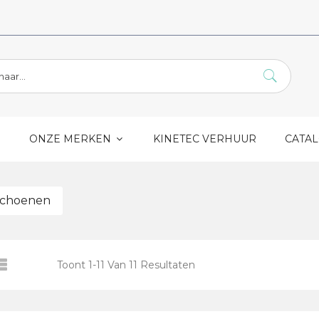
S
ONZE MERKEN
KINETEC VERHUUR
CATA
choenen
Toont
1
-
11
Van
11
Resultaten