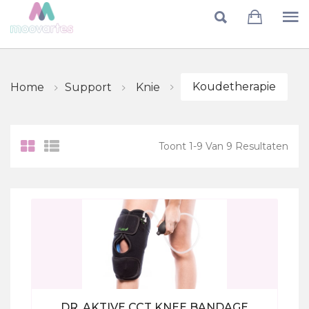
Skip to main content
Koudetherapie
Home
Support
Knie
Toont
1
-
9
Van
9
Resultaten
DR. AKTIVE CCT KNEE BANDAGE