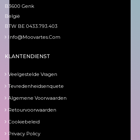
B3600 Genk
België
BTW BE 0433.793.403
Info@moovartes.com
KLANTENDIENST
Veelgestelde Vragen
Tevredenheidsenquete
Algemene Voorwaarden
Retourvoorwaarden
Cookiebeleid
Privacy Policy