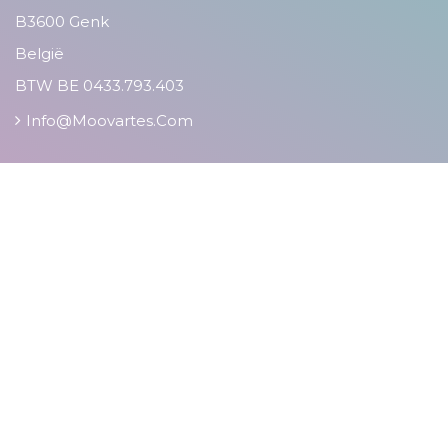
B3600 Genk
België
BTW BE 0433.793.403
Info@moovartes.com
KLANTENDIENST
Veelgestelde Vragen
Tevredenheidsenquete
Algemene Voorwaarden
Retourvoorwaarden
Cookiebeleid
Privacy Policy