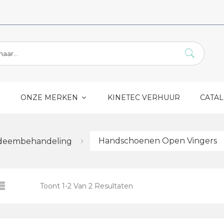
S
ONZE MERKEN
KINETEC VERHUUR
CATA
Handschoenen Open Vingers
eembehandeling
Toont
1
-
2
Van
2
Resultaten