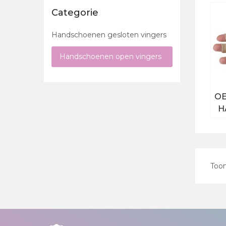
Categorie
Handschoenen gesloten vingers
Handschoenen open vingers
O
H
Too