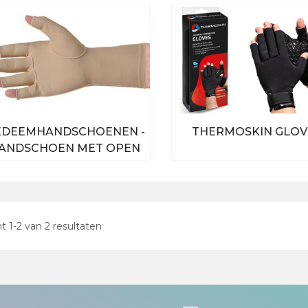
EDEEMHANDSCHOENEN -
THERMOSKIN GLOV
ANDSCHOEN MET OPEN
VINGERS
Bekijk alle producten
Bekijk alle produc
nt
1
-
2
van
2
resultaten