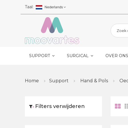
Skip to main content
Taal:
Nederlands
SUPPORT
SURGICAL
OVER ON
Home
Support
Hand & Pols
Oed
Filters verwijderen
×